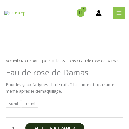
Aller
au
contenu
quantité
de
Eau
Accueil
/
Notre Boutique
/
Huiles & Soins
/ Eau de rose de Damas
de
Eau de rose de Damas
rose
de
Pour les yeux fatigués : huile rafraîchissante et apaisante
Damas
même après le démaquillage.
50 ml
100 ml
AJOUTER AU PANIER